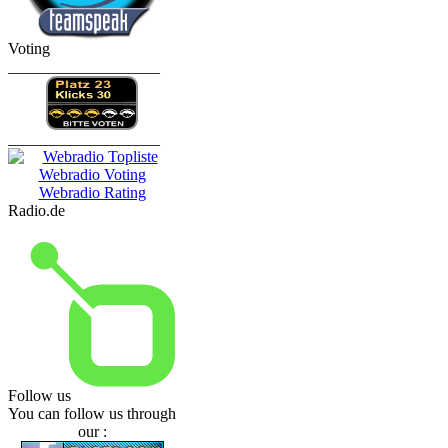
Voting
___________________
___________________
Radio.de
Follow us
You can follow us through
our :